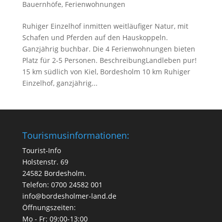
Bauernhöfe
,
Ferienwohnungen
Ruhiger Einzelhof inmitten weitläufiger Natur, mit
Schafen und Pferden auf den Hauskoppeln.
Ganzjährig buchbar. Die 4 Ferienwohnungen bieten
Platz für 2-5 Personen. BeschreibungLandleben pur!
15 km südlich von Kiel, Bordesholm 10 km Ruhiger
Einzelhof, ganzjährig...
Tourismusinformationen:
Tourist-Info
Holstenstr. 69
24582 Bordesholm.
Telefon: 0700 24582 001
info@bordesholmer-land.de
Öffnungszeiten:
Mo - Fr: 09:00-13:00