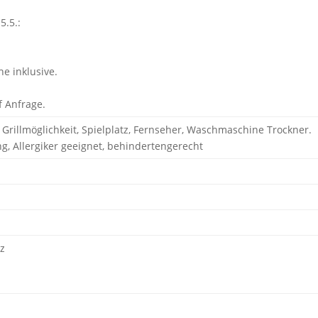
5.5.:
e inklusive.
f Anfrage.
 Grillmöglichkeit, Spielplatz, Fernseher, Waschmaschine Trockner.
, Allergiker geeignet, behindertengerecht
lz